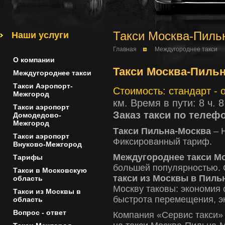
Такси Москва-Пиль
Наши услуги
Главная
Междугороднее такси
О компании
Такси Москва-Пиль
Междугороднее такси
Такси Аэропорт-
Стоимость: стандарт - о
Межгород
км. Время в пути: 8 ч. 
Такси аэропорт
Заказ такси по телеф
Домодедово-
Межгород
Такси Пильна-Москва
– Н
Такси аэропорт
Фиксированный тариф.
Внуково-Межгород
Междугороднее такси М
Тарифы
большей популярностью. 
Такси в Московскую
такси из Москвы в Пиль
область
Москву таковы: экономия 
Такси из Москвы в
быстрота перемещения, э
область
Вопрос - ответ
Компания «Сервис такси» 