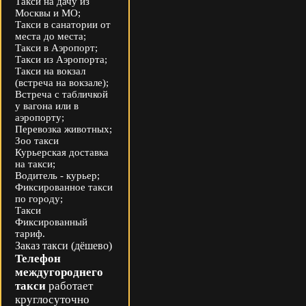
Такси на дачу из
Москвы и МО;
Такси в санатории от
места до места;
Такси в Аэропорт;
Такси из Аэропорта;
Такси на вокзал
(встреча на вокзале);
Встреча с табличкой
у вагона или в
аэропорту;
Перевозка животных;
Зоо такси
Курьерская доставка
на такси;
Водитель - курьер;
Фиксированное такси
по городу;
Такси
Фиксированный
тариф.
Заказ такси (дёшево)
Телефон
междугороднего
такси
работает
круглосуточно