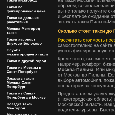
на такси Москва-Пильна-М
Такси Межгород
образом, воспользовавши
Такси по
вы не только получите ск
фиксированной цене
и бесплатное ожидание от
Такси на дальние
заказать такси Пильна-М
расстояния
Москва-Межгород
Сколько стоит такси до
такси
Такси аэропорт
Рассчитать стоимость пое
Внуково-Болохово
самостоятельно на сайте se
Служба
узнать фиксированную ст
междугороднего такси
Кроме этого, вы сможете 
Такси в другой город
Например, комфорт, бизне
Такси из Москвы в
Москва-Пильна
. Или мик
Санкт-Петербург
от Москвы до Пильны. Есл
Заказать такси
выборе автомобиля, пожа
Москва-Санкт-
операторам за консультац
Петербург
Такси из Санкт-
Предоставляем услугу «к
Петербурга в Москву
(Нижегородская область) 
Поездка такси
Московской области. Ваш
Межгород
водители-курьеры. Быстра
Междугородные