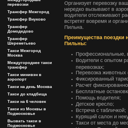
Организует перевозку ва
перевозки
нередко вызывают в аэро
Трансфер Межгород
водители отслеживают ра
Трансфер Внуково
встретят вовремя и орган
Трансфер
Пильна.
Домодедово
Преимущества поездки н
Трансфер
Пильны:
Шереметьево
Такси Межгород
Профессиональные, 
Москва
Водители с опытом р
Междугороднее такси
перевозках;
трансфер
Перевозка животных (
Такси минивэн в
Фиксированный тари
аэропорт
Расчет фиксированной
Такси на день Москва
Бесплатные остановк
Такси до кладбища
Помощь водителя;
Такси на 6 человек
Детское кресло;
Такси из Москвы в
Встреча с табличкой;
Подмосковье
Курящий салон и нек
Вызвать такси в
Такси от места до мес
Подмосковье