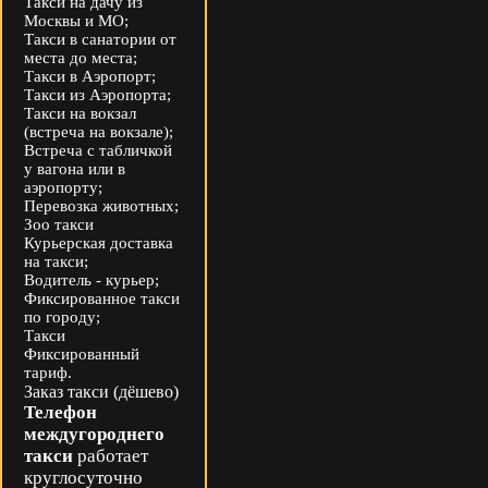
Такси на дачу из
Москвы и МО;
Такси в санатории от
места до места;
Такси в Аэропорт;
Такси из Аэропорта;
Такси на вокзал
(встреча на вокзале);
Встреча с табличкой
у вагона или в
аэропорту;
Перевозка животных;
Зоо такси
Курьерская доставка
на такси;
Водитель - курьер;
Фиксированное такси
по городу;
Такси
Фиксированный
тариф.
Заказ такси (дёшево)
Телефон
междугороднего
такси
работает
круглосуточно