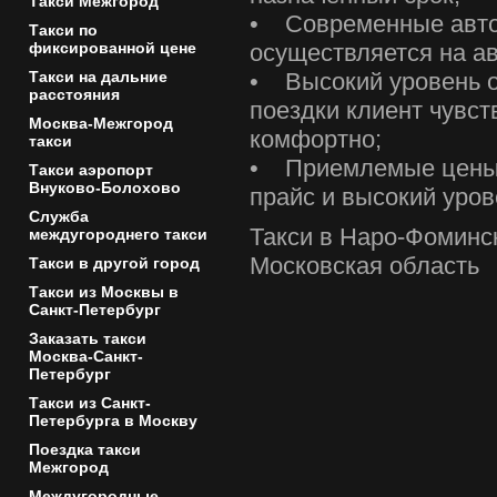
Такси Межгород
• Современные авто
Такси по
осуществляется на ав
фиксированной цене
• Высокий уровень о
Такси на дальние
расстояния
поездки клиент чувст
Москва-Межгород
комфортно;
такси
• Приемлемые цены 
Такси аэропорт
Внуково-Болохово
прайс и высокий уро
Служба
Такси в Наро-Фоминск
междугороднего такси
Московская область
Такси в другой город
Такси из Москвы в
Санкт-Петербург
Заказать такси
Москва-Санкт-
Петербург
Такси из Санкт-
Петербурга в Москву
Поездка такси
Межгород
Междугородные