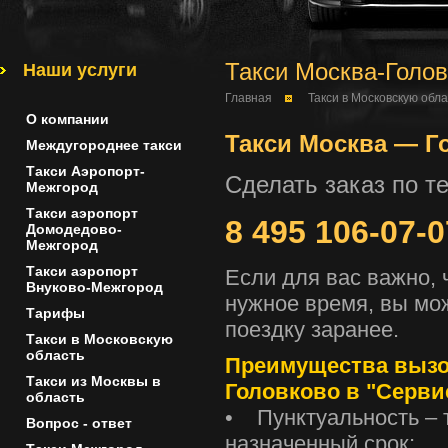
Такси Москва-Голо
Наши услуги
Главная
Такси в Московскую обла
О компании
Такси Москва — Го
Междугороднее такси
Такси Аэропорт-
Сделать заказ по т
Межгород
Такси аэропорт
8 495 106-07-0
Домодедово-
Межгород
Такси аэропорт
Если для вас важно,
Внуково-Межгород
нужное время, вы мо
Тарифы
поездку заранее.
Такси в Московскую
область
Преимущества вызо
Такси из Москвы в
Головково в "Сервис
область
• Пунктуальность – 
Вопрос - ответ
назначенный срок;